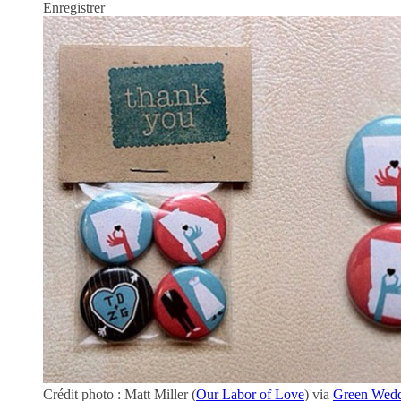
Enregistrer
Crédit photo : Matt Miller (
Our Labor of Love
) via
Green Wedd