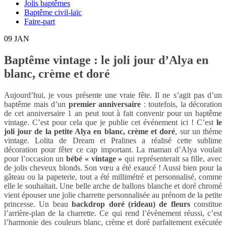
Jolis baptêmes
Baptême civil-laïc
Faire-part
09
JAN
Baptême vintage : le joli jour d’Alya en
blanc, crème et doré
Aujourd’hui, je vous présente une vraie fête. Il ne s’agit pas d’un
baptême mais d’un
premier anniversaire
: toutefois, la décoration
de cet anniversaire 1 an peut tout à fait convenir pour un baptême
vintage. C’est pour cela que je publie cet événement ici ! C’est
le
joli jour de la petite Alya en blanc, crème et doré
, sur un thème
vintage. Lolita de Dream et Pralines a réalisé cette sublime
décoration pour fêter ce cap important. La maman d’Alya voulait
pour l’occasion un
bébé « vintage »
qui représenterait sa fille, avec
de jolis cheveux blonds. Son vœu a été exaucé ! Aussi bien pour la
gâteau ou la papeterie, tout a été millimétré et personnalisé, comme
elle le souhaitait. Une belle arche de ballons blanche et doré chromé
vient épouser une jolie charrette personnalisée au prénom de la petite
princesse. Un beau
backdrop doré (rideau) de fleurs
constitue
l’arrière-plan de la charrette. Ce qui rend l’évènement réussi, c’est
l’harmonie des couleurs blanc, crème et doré parfaitement exécutée