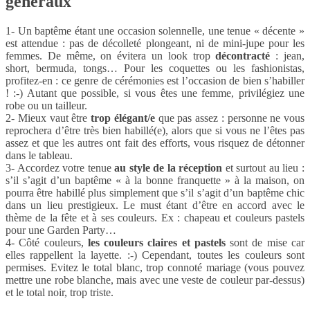
généraux
1- Un baptême étant une occasion solennelle, une tenue « décente »
est attendue : pas de décolleté plongeant, ni de mini-jupe pour les
femmes. De même, on évitera un look trop
décontracté
: jean,
short, bermuda, tongs… Pour les coquettes ou les fashionistas,
profitez-en : ce genre de cérémonies est l’occasion de bien s’habiller
! :-) Autant que possible, si vous êtes une femme, privilégiez une
robe ou un tailleur.
2- Mieux vaut être
trop élégant/e
que pas assez : personne ne vous
reprochera d’être très bien habillé(e), alors que si vous ne l’êtes pas
assez et que les autres ont fait des efforts, vous risquez de détonner
dans le tableau.
3- Accordez votre tenue
au style de la réception
et surtout au lieu :
s’il s’agit d’un baptême « à la bonne franquette » à la maison, on
pourra être habillé plus simplement que s’il s’agit d’un baptême chic
dans un lieu prestigieux. Le must étant d’être en accord avec le
thème de la fête et à ses couleurs. Ex : chapeau et couleurs pastels
pour une Garden Party…
4- Côté couleurs,
les couleurs claires et pastels
sont de mise car
elles rappellent la layette. :-) Cependant, toutes les couleurs sont
permises. Evitez le total blanc, trop connoté mariage (vous pouvez
mettre une robe blanche, mais avec une veste de couleur par-dessus)
et le total noir, trop triste.