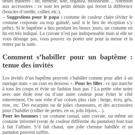
belles matières : lin, dentelle, soie, organza, mousseline… Attention
aux accessoires : ce sont les petits détails qui feront la différence
(boucles d’oreille, collier, etc.).
– Suggestions pour le papa :
costume de couleur claire (éviter le
costume corporate ou trop guindé, sauf si le lieu de réception s’y
prête). Si le baptême a lieu pendant les beaux jours, un costume en
lin est très indiqué. La cravate n’est pas indispensable mais si elle ne
vous dérange pas, vous pouvez en porter une pour la messe et la
retirer par la suite.
Comment s’habiller pour un baptême :
tenue des invités
Les invités d’un baptême peuvent s’habiller comme pour aller à un
mariage mais « un cran en dessous ».
Pour les filles
: ce qui marche
à tous les coups et évite un fashion faux pas ? La petite robe noire
avec une étole rose ou d’une autre couleur pour éviter le côté
enterrement. Ou une robe d’un coloris plus clair : beige, écru, gris,
rose, etc. Des escarpins ou de jolies chaussures, et des accessoires
pour l’habiller (collier de perles, en or, jolis bijoux…).
Pour les hommes :
un costume casual, sans cravate, ou même un
costume informel (veste de couleur différente du pantalon) font tout
à fait l’affaire. S’il fait chaud, une jolie chemise habillée et un
pantalon peuvent suffire.