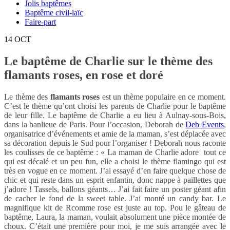
Jolis baptêmes
Baptême civil-laïc
Faire-part
14
OCT
Le baptême de Charlie sur le thème des
flamants roses, en rose et doré
Le thème des
flamants roses
est un thème populaire en ce moment.
C’est le thème qu’ont choisi les parents de Charlie pour le baptême
de leur fille. Le baptême de Charlie a eu lieu à Aulnay-sous-Bois,
dans la banlieue de Paris. Pour l’occasion, Deborah de
Deb Events
,
organisatrice d’événements et amie de la maman, s’est déplacée avec
sa décoration depuis le Sud pour l’organiser ! Deborah nous raconte
les coulisses de ce baptême : « La maman de Charlie adore tout ce
qui est décalé et un peu fun, elle a choisi le thème flamingo qui est
très en vogue en ce moment. J’ai essayé d’en faire quelque chose de
chic et qui reste dans un esprit enfantin, donc nappe à paillettes que
j’adore ! Tassels, ballons géants… J’ai fait faire un poster géant afin
de cacher le fond de la sweet table. J’ai monté un candy bar. Le
magnifique kit de Rcomme rose est juste au top. Pou le gâteau de
baptême, Laura, la maman, voulait absolument une pièce montée de
choux. C’était une première pour moi, je me suis arrangée avec le