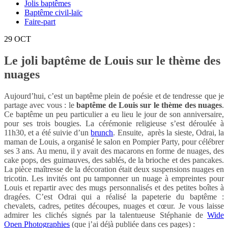
Jolis baptêmes
Baptême civil-laïc
Faire-part
29
OCT
Le joli baptême de Louis sur le thème des
nuages
Aujourd’hui, c’est un baptême plein de poésie et de tendresse que je
partage avec vous : le
baptême de Louis sur le thème des nuages
.
Ce baptême un peu particulier a eu lieu le jour de son anniversaire,
pour ses trois bougies. La cérémonie religieuse s’est déroulée à
11h30, et a été suivie d’un
brunch
. Ensuite, après la sieste, Odrai, la
maman de Louis, a organisé le salon en Pompier Party, pour célébrer
ses 3 ans. Au menu, il y avait des macarons en forme de nuages, des
cake pops, des guimauves, des sablés, de la brioche et des pancakes.
La pièce maîtresse de la décoration était deux suspensions nuages en
tricotin. Les invités ont pu tamponner un nuage à empreintes pour
Louis et repartir avec des mugs personnalisés et des petites boîtes à
dragées. C’est Odrai qui a réalisé la papeterie du baptême :
chevalets, cadres, petites découpes, nuages et cœur. Je vous laisse
admirer les clichés signés par la talentueuse Stéphanie de
Wide
Open Photographies
(que j’ai déjà publiée dans ces pages) :