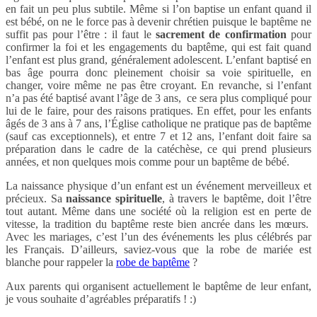
en fait un peu plus subtile. Même si l’on baptise un enfant quand il
est bébé, on ne le force pas à devenir chrétien puisque le baptême ne
suffit pas pour l’être : il faut le
sacrement de confirmation
pour
confirmer la foi et les engagements du baptême, qui est fait quand
l’enfant est plus grand, généralement adolescent. L’enfant baptisé en
bas âge pourra donc pleinement choisir sa voie spirituelle, en
changer, voire même ne pas être croyant. En revanche, si l’enfant
n’a pas été baptisé avant l’âge de 3 ans, ce sera plus compliqué pour
lui de le faire, pour des raisons pratiques. En effet, pour les enfants
âgés de 3 ans à 7 ans, l’Église catholique ne pratique pas de baptême
(sauf cas exceptionnels), et entre 7 et 12 ans, l’enfant doit faire sa
préparation dans le cadre de la catéchèse, ce qui prend plusieurs
années, et non quelques mois comme pour un baptême de bébé.
La naissance physique d’un enfant est un événement merveilleux et
précieux. Sa
naissance spirituelle
, à travers le baptême, doit l’être
tout autant. Même dans une société où la religion est en perte de
vitesse, la tradition du baptême reste bien ancrée dans les mœurs.
Avec les mariages, c’est l’un des événements les plus célébrés par
les Français. D’ailleurs, saviez-vous que la robe de mariée est
blanche pour rappeler la
robe de baptême
?
Aux parents qui organisent actuellement le baptême de leur enfant,
je vous souhaite d’agréables préparatifs ! :)